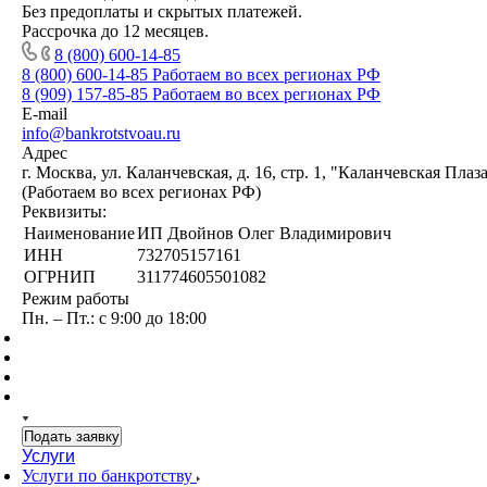
Без предоплаты и скрытых платежей.
Рассрочка до 12 месяцев.
8 (800) 600-14-85
8 (800) 600-14-85
Работаем во всех регионах РФ
8 (909) 157-85-85
Работаем во всех регионах РФ
E-mail
info@bankrotstvoau.ru
Адрес
г. Москва, ул. Каланчевская, д. 16, стр. 1, "Каланчевская Плаз
(Работаем во всех регионах РФ)
Реквизиты:
Наименование
ИП Двойнов Олег Владимирович
ИНН
732705157161
ОГРНИП
311774605501082
Режим работы
Пн. – Пт.: с 9:00 до 18:00
Подать заявку
Услуги
Услуги по банкротству