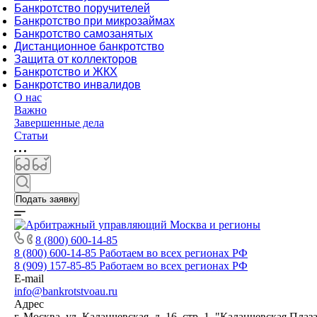
Банкротство поручителей
Банкротство при микрозаймах
Банкротство самозанятых
Дистанционное банкротство
Защита от коллекторов
Банкротство и ЖКХ
Банкротство инвалидов
О нас
Важно
Завершенные дела
Статьи
Подать заявку
8 (800) 600-14-85
8 (800) 600-14-85
Работаем во всех регионах РФ
8 (909) 157-85-85
Работаем во всех регионах РФ
E-mail
info@bankrotstvoau.ru
Адрес
г. Москва, ул. Каланчевская, д. 16, стр. 1, "Каланчевская Плаз